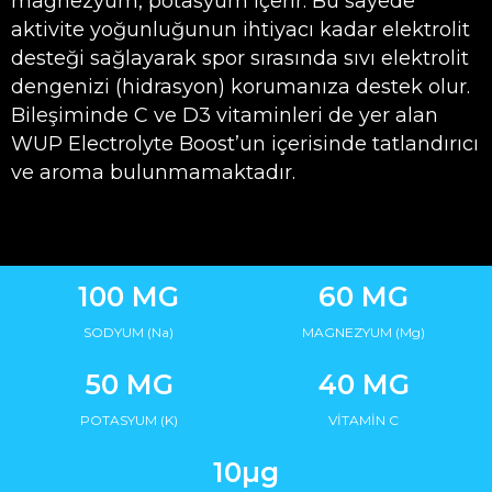
magnezyum, potasyum içerir. Bu sayede
aktivite yoğunluğunun ihtiyacı kadar elektrolit
desteği sağlayarak spor sırasında sıvı elektrolit
dengenizi (hidrasyon) korumanıza destek olur.
Bileşiminde C ve D3 vitaminleri de yer alan
WUP Electrolyte Boost’un içerisinde tatlandırıcı
ve aroma bulunmamaktadır.
100 MG
60 MG
SODYUM (Na)
MAGNEZYUM (Mg)
50 MG
40 MG
POTASYUM (K)
VİTAMİN C
10µg