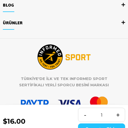
BLOG
ÜRÜNLER
TÜRKİYE'DE İLK VE TEK INFORMED SPORT
SERTİFİKALI YERLİ SPORCU BESİNİ MARKASI
$16.00