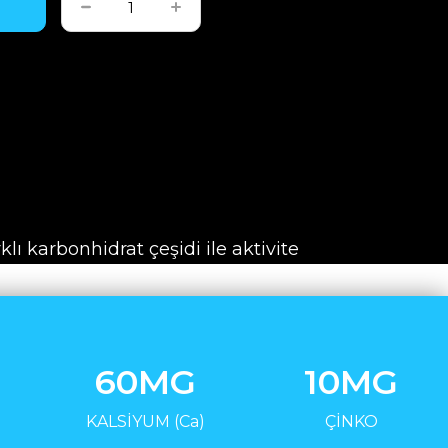
lı karbonhidrat çeşidi ile aktivite
arşılanmasına, aktiviteler sonrasında ise
enmesine destek olur. Glikojen
rcularda yorgunluk hissine ve
olabilir. Kolay metabolize olabilen
60MG
10MG
altodekstrin, Fruktoz ve İzomaltuloz
vücudunuzun enerji ihtiyacı tüm
KALSİYUM (Ca)
ÇİNKO
 şekilde desteklenir. Terlemeyle birlikte