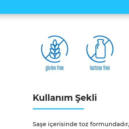
vücut, suyun yanı sıra elektrol
su ve elektrolitlerin vücutta 
Carb3+, içeriğindeki Sodyum
desteği ile sıvı elektrolit den
gr'lık saşeler halinde satışa
kutusunun içerisinde 24 adet 
Pratik kullanımı ve kompleks i
rahatlıkla kullanılabilmektedir
için geçerlidir.
Kullanım Şekli
Saşe içerisinde toz formundadır