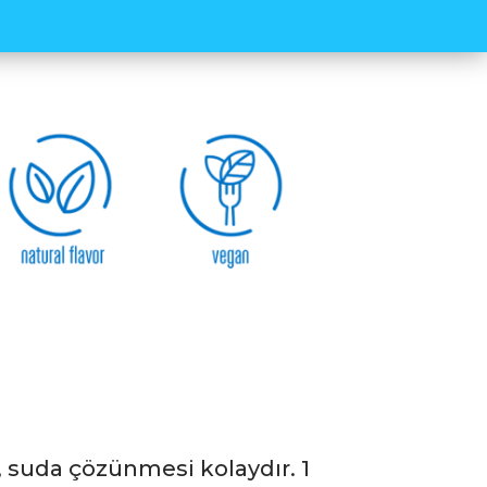
it kaybı da yaşar. Karbonhidrat desteği,
tutulmalarını da sağlar. Bu amaçla WUP
, Potasyum, Kalsiyum ve Magnezyum
genizi korumanıza da destek olur. 30
 sunulan yeni Carb3+ ürünümüzün
limon aromalı saşe bulunmaktadır.
çeriği sayesinde tüm spor dallarında
. Aşağıdaki değerler 1 porsiyon (30GR)
, suda çözünmesi kolaydır. 1