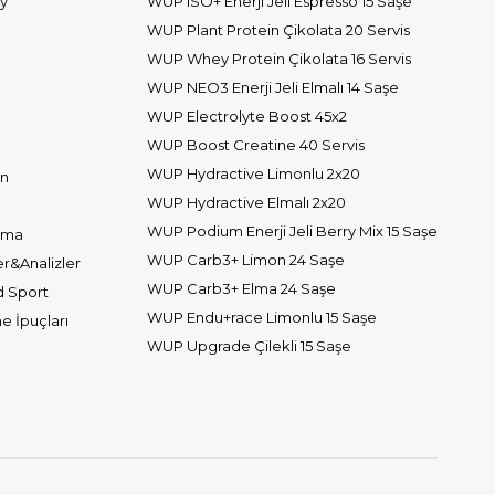
y
WUP ISO+ Enerji Jeli Espresso 15 Saşe
WUP Plant Protein Çikolata 20 Servis
WUP Whey Protein Çikolata 16 Servis
WUP NEO3 Enerji Jeli Elmalı 14 Saşe
WUP Electrolyte Boost 45x2
WUP Boost Creatine 40 Servis
WUP Hydractive Limonlu 2x20
on
WUP Hydractive Elmalı 2x20
WUP Podium Enerji Jeli Berry Mix 15 Saşe
nma
WUP Carb3+ Limon 24 Saşe
r&Analizler
WUP Carb3+ Elma 24 Saşe
d Sport
WUP Endu+race Limonlu 15 Saşe
 İpuçları
WUP Upgrade Çilekli 15 Saşe