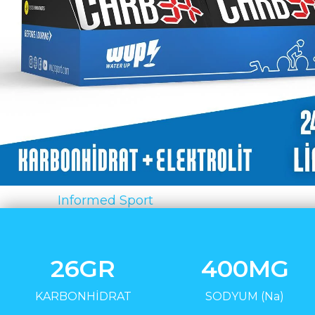
Sertifika:
Informed Sport
26GR
400MG
KARBONHİDRAT
SODYUM (Na)