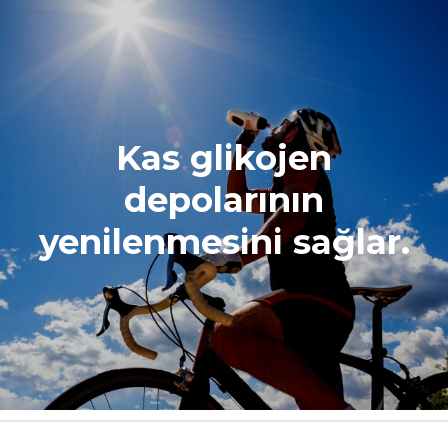
Kas glikojen
depolarının
yenilenmesini sağlar.