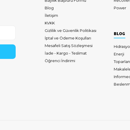
Bayilik Başvuru Formu
Recover
Blog
Power
İletişim
KVKK
Gizlilik ve Güvenlik Politikası
BLOG
İptal ve Ödeme Koşulları
Mesafeli Satış Sözleşmesi
Hidrasy
İade - Kargo - Teslimat
Enerji
Öğrenci İndirimi
Toparla
Makalele
Informe
Beslenme