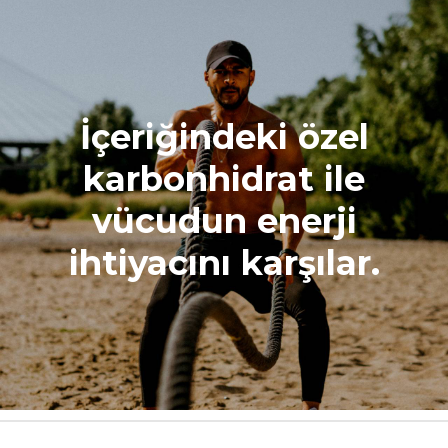
İçeriğindeki özel
karbonhidrat ile
vücudun enerji
ihtiyacını karşılar.