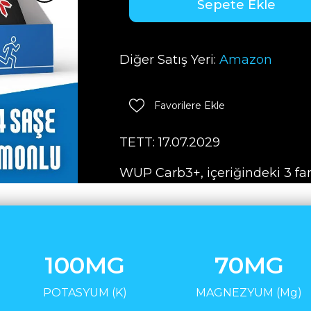
Diğer Satış Yeri:
Amazon
Favorilere Ekle
TETT: 17.07.2029
WUP Carb3+, içeriğindeki 3 fark
sırasındaki enerji ihtiyacının k
kas glikojen depolarının yenil
depolarının yenilenmemesi spo
performans düşüklüğüne sebep 
100MG
70MG
karbonhidrat kaynakları olan M
içeren WUP Carb3+ sayesinde 
POTASYUM (K)
MAGNEZYUM (Mg)
aktivite süresince optimize bir