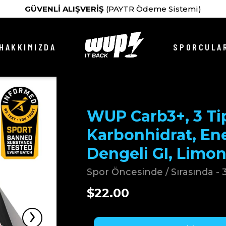
GÜVENLİ ALIŞVERİŞ
(PAYTR Ödeme Sistemi)
HAKKIMIZDA
SPORCULAR
WUP Carb3+, 3 Ti
Karbonhidrat, Ener
Dengeli GI, Limon
Spor Öncesinde / Sırasında - 3
$22.00
›