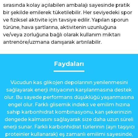
sırasında kolay açılabilen ambalajı sayesinde pratik
bir şekilde emilerek tüketilebilir. Her seviyedeki spor
ve fiziksel aktivite için tavsiye edilir. Yapılan sporun
türüne, hava şartlarına, aktivitenin uzunluğuna
ve/veya zorluğuna bağlı olarak kullanım miktarı
antrenöre/uzmana danışarak artırılabilir.
Faydaları
Vücudun kas glikojen depolarının yenilenmesini
sağlayarak enerji ihtiyacının karşılanmasına destek
olur. Bu sayede performans düşüklüğü yaşanmasına
engel olur. Farklı glisemik indeks ve emilim hızına
sahip karbonhidrat kombinasyonu, kan şekerinizin
dengede kalmasını sağlayarak size daha uzun süreli
enerji sunar. Farklı karbonhidrat türlerinin (ayrı taşıyıcı
proteinler kullanarak) eş zamanlı emilimi sayesinde,