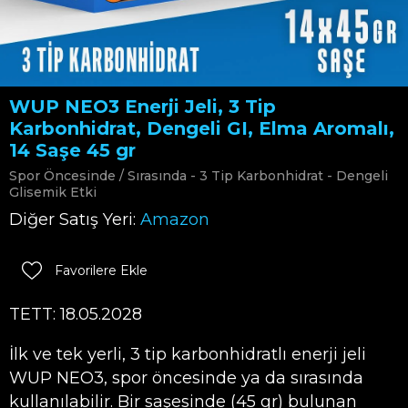
WUP NEO3 Enerji Jeli, 3 Tip
Karbonhidrat, Dengeli GI, Elma Aromalı,
14 Saşe 45 gr
Spor Öncesinde / Sırasında - 3 Tip Karbonhidrat - Dengeli
Glisemik Etki
Diğer Satış Yeri:
Amazon
Favorilere Ekle
TETT: 18.05.2028
İlk ve tek yerli, 3 tip karbonhidratlı enerji jeli
WUP NEO3, spor öncesinde ya da sırasında
kullanılabilir. Bir saşesinde (45 gr) bulunan