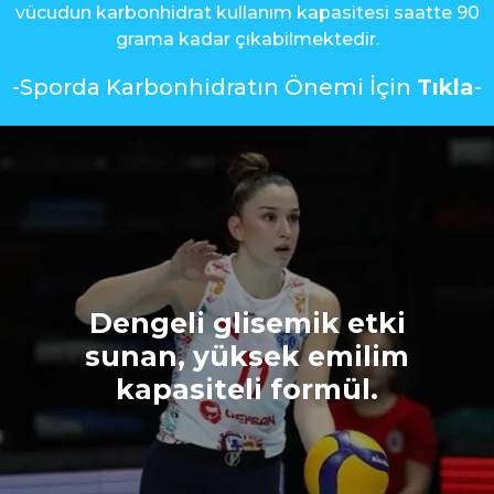
vücudun karbonhidrat kullanım kapasitesi saatte 90
grama kadar çıkabilmektedir.
-Sporda Karbonhidratın Önemi İçin
Tıkla
-
Dengeli glisemik etki
sunan, yüksek emilim
kapasiteli formül.