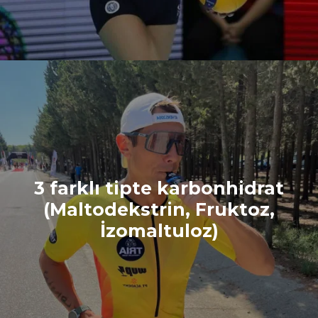
3 farklı tipte karbonhidrat
(Maltodekstrin, Fruktoz,
İzomaltuloz)