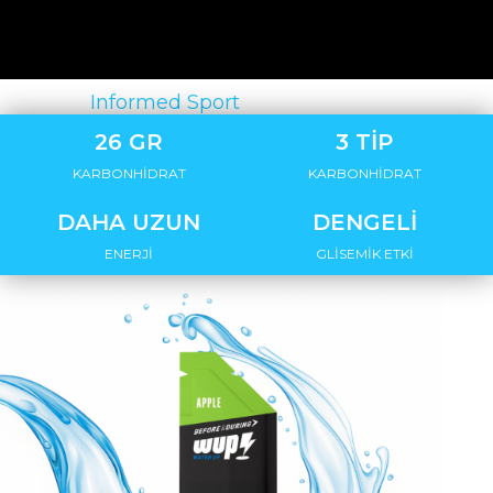
Sertifika:
Informed Sport
26 GR
3 TİP
KARBONHİDRAT
KARBONHİDRAT
DAHA UZUN
DENGELİ
ENERJİ
GLİSEMİK ETKİ