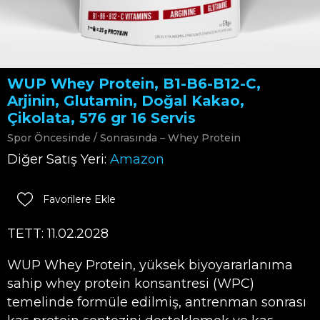
WUP Whey Protein, B1-B6-B12-C,
Arjinin, Glutamin, Doğal Kakao,
Çikolata, 576 gr 16 Servis
Spor Öncesinde / Sonrasında – Whey Protein
Diğer Satış Yeri:
Amazon
Favorilere Ekle
TETT: 11.02.2028
WUP Whey Protein, yüksek biyoyararlanıma
sahip whey protein konsantresi (WPC)
temelinde formüle edilmiş, antrenman sonrası