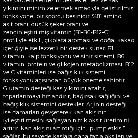
kas protein sentezini desteklemek ve kas
yıkımını minimize etmek amacıyla geliştirilmiş
fonksiyonel bir sporcu besinidir. %81 amino
asit oranı, düşük şeker oranı ve
zenginleştirilmiş vitamin (B1-B6-B12-C)
profiliyle etkili, çikolata aroması ve doğal kakao
içeriğiyle ise lezzetli bir destek sunar. B1
vitamini kalp fonksiyonu ve sinir sistemi, B6
vitamini protein ve glikojen metabolizması, B12
ve C vitaminleri ise bağışıklık sistemi
fonksiyonu açısından büyük öneme sahiptir.
Glutamin desteği kas yıkımını azaltır,
toparlanmayı hızlandırır, bağırsak sağlığını ve
bağışıklık sistemini destekler. Arjinin desteği
ise damarları gevşeterek kan akışının
iyileştirilmesini sağlayan nitrik oksit üretimini
artırır. Kan akışını artırdığı için “pump etkisi”
sağlar, bu sayede kaslara daha fazla oksijen ve