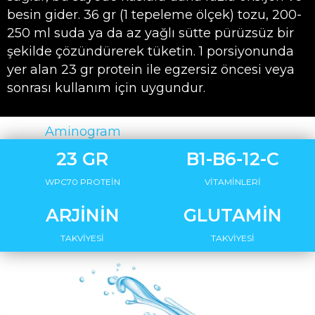
besin gider. 36 gr (1 tepeleme ölçek) tozu, 200-
250 ml suda ya da az yağlı sütte pürüzsüz bir
şekilde çözündürerek tüketin. 1 porsiyonunda
yer alan 23 gr protein ile egzersiz öncesi veya
sonrası kullanım için uygundur.
Analiz:
Aminogram
23 GR
B1-B6-12-C
WPC70 PROTEİN
VİTAMİNLERİ
ARJİNİN
GLUTAMİN
TAKVİYESİ
TAKVİYESİ