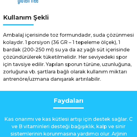
Kullanım Şekli
Ambalaj içerisinde toz formundadır, suda çözünmesi
kolaydır. 1 porsiyon (36 GR – 1 tepeleme ölçek), 1
bardak (200-250 ml) su ya da az yağlı süt içerisinde
çözündürülerek tüketilmelidir. Her seviyedeki spor
için tavsiye edilir. Yapılan sporun türüne, uzunluğuna,
zorluğuna vb. şartlara bağlı olarak kullanım miktarı
antrenöre/uzmana danışarak artırılabilir.
Faydaları
Kas onarımı ve kas kütlesi artışı için destek sağlar. C
ve B vitaminleri desteği bağışıklık, kalp ve sinir
sistemlerinin korunmasına yardımcı olur. Arjinin