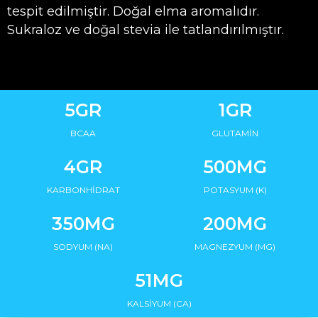
tespit edilmiştir. Doğal elma aromalıdır.
Sukraloz ve doğal stevia ile tatlandırılmıştır.
5GR
1GR
BCAA
GLUTAMİN
4GR
500MG
KARBONHİDRAT
POTASYUM (K)
350MG
200MG
SODYUM (NA)
MAGNEZYUM (MG)
51MG
KALSİYUM (CA)