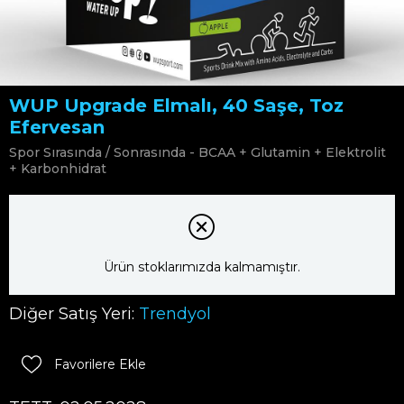
WUP Upgrade Elmalı, 40 Saşe, Toz
Efervesan
Spor Sırasında / Sonrasında - BCAA + Glutamin + Elektrolit
+ Karbonhidrat
Ürün stoklarımızda kalmamıştır.
Diğer Satış Yeri:
Trendyol
Favorilere Ekle