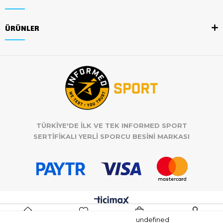
ÜRÜNLER
TÜRKİYE'DE İLK VE TEK INFORMED SPORT
SERTİFİKALI YERLİ SPORCU BESİNİ MARKASI
undefined
Anasayfa
Favorilerim
Sepetim
Üye Girişi