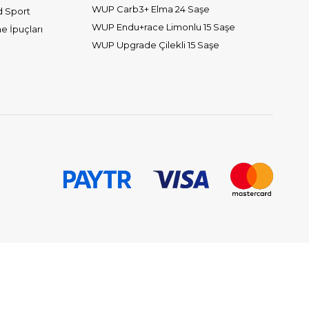
WUP Carb3+ Elma 24 Saşe
d Sport
WUP Endu+race Limonlu 15 Saşe
 İpuçları
WUP Upgrade Çilekli 15 Saşe