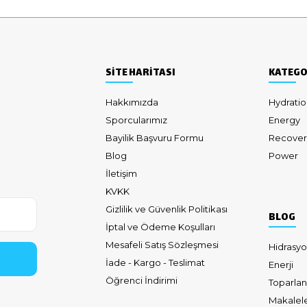
SİTE HARİTASI
KATEGO
Hakkımızda
Hydratio
Sporcularımız
Energy
Bayilik Başvuru Formu
Recover
Blog
Power
İletişim
KVKK
Gizlilik ve Güvenlik Politikası
BLOG
İptal ve Ödeme Koşulları
Mesafeli Satış Sözleşmesi
Hidrasy
İade - Kargo - Teslimat
Enerji
Öğrenci İndirimi
Toparla
Makalele