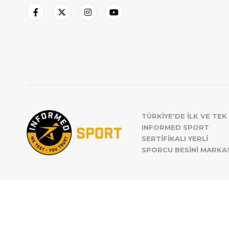
TÜRKİYE'DE İLK VE TEK
INFORMED SPORT
SERTİFİKALI YERLİ
SPORCU BESİNİ MARKA