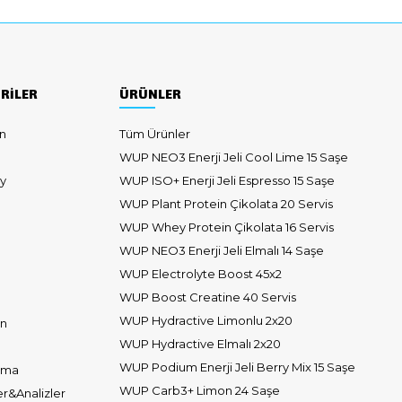
RİLER
ÜRÜNLER
n
Tüm Ürünler
WUP NEO3 Enerji Jeli Cool Lime 15 Saşe
y
WUP ISO+ Enerji Jeli Espresso 15 Saşe
WUP Plant Protein Çikolata 20 Servis
WUP Whey Protein Çikolata 16 Servis
WUP NEO3 Enerji Jeli Elmalı 14 Saşe
WUP Electrolyte Boost 45x2
WUP Boost Creatine 40 Servis
WUP Hydractive Limonlu 2x20
on
WUP Hydractive Elmalı 2x20
WUP Podium Enerji Jeli Berry Mix 15 Saşe
nma
WUP Carb3+ Limon 24 Saşe
r&Analizler